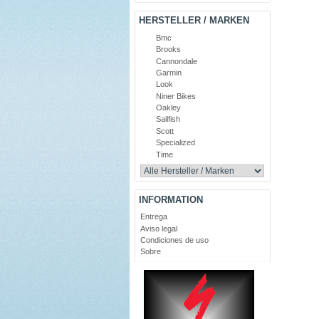
HERSTELLER / MARKEN
Bmc
Brooks
Cannondale
Garmin
Look
Niner Bikes
Oakley
Sailfish
Scott
Specialized
Time
INFORMATION
Entrega
Aviso legal
Condiciones de uso
Sobre