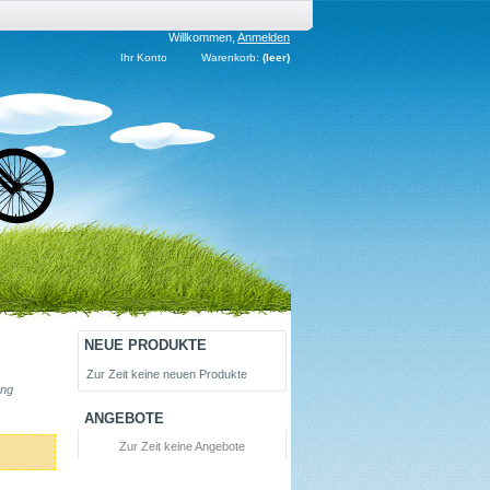
Willkommen,
Anmelden
Ihr Konto
Warenkorb:
(leer)
NEUE PRODUKTE
Zur Zeit keine neuen Produkte
ung
ANGEBOTE
Zur Zeit keine Angebote