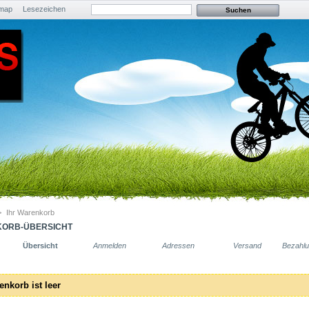
emap
Lesezeichen
>
Ihr Warenkorb
ORB-ÜBERSICHT
Übersicht
Anmelden
Adressen
Versand
Bezahl
enkorb ist leer