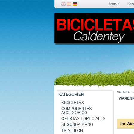
Kontakt
Sit
Startseite
KATEGORIEN
WARENK
BICICLETAS
COMPONENTES
ACCESORIOS
OFERTAS ESPECIALES
Ihr War
SEGUNDA MANO
TRIATHLON