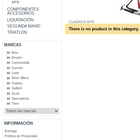
MTB
COMPONENTES
ACCESORIOS
LIQUIDACIÓN
CUADROS MTB
SEGUNDA MANO
There is no product in this category.
TRIATLON
MARCAS
Bmc
Brooks
Cannondale
Garmin
Look
Niner Bikes
Oakley
Sailfish
Scott
Specialized
Time
INFORMACIÓN
Entrega
Política de Privacidad