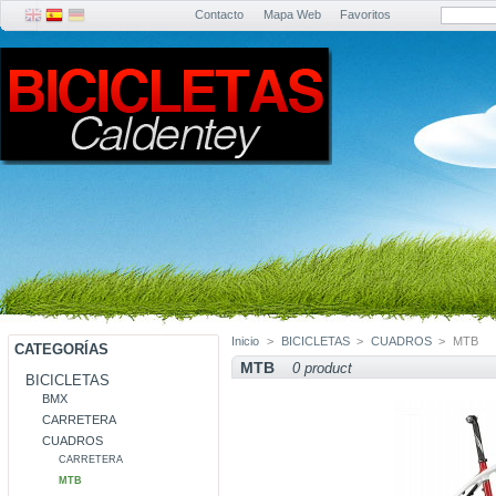
Contacto
Mapa Web
Favoritos
Inicio
>
BICICLETAS
>
CUADROS
>
MTB
CATEGORÍAS
MTB
0 product
BICICLETAS
BMX
CARRETERA
CUADROS
CARRETERA
MTB