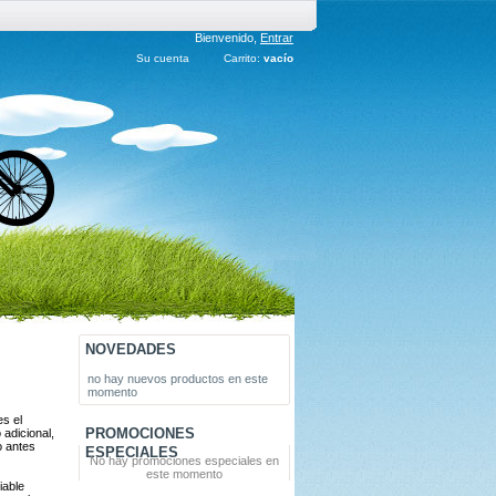
Bienvenido,
Entrar
Su cuenta
Carrito:
vacío
NOVEDADES
no hay nuevos productos en este
momento
s el
PROMOCIONES
 adicional,
o antes
ESPECIALES
No hay promociones especiales en
este momento
iable