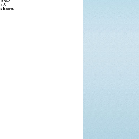
un solo
no.
Su
s frágiles