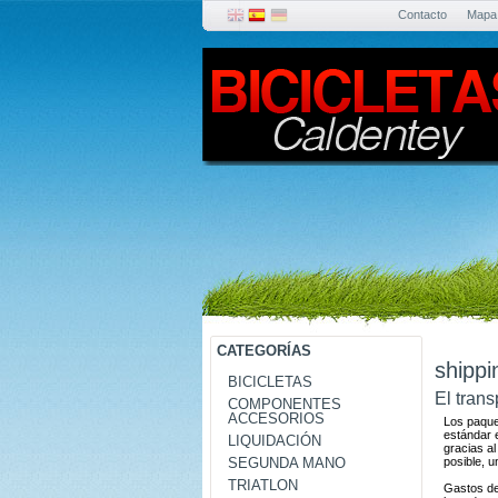
Contacto
Mapa
CATEGORÍAS
shippi
BICICLETAS
El tran
COMPONENTES
ACCESORIOS
Los paque
estándar e
LIQUIDACIÓN
gracias a
posible, u
SEGUNDA MANO
TRIATLON
Gastos de