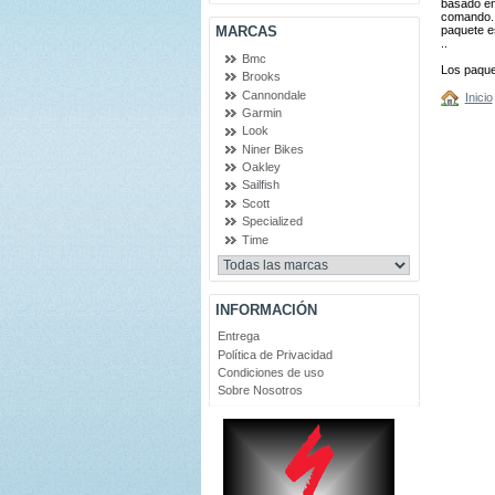
basado en 
comando
paquete es
MARCAS
..
Bmc
Los paque
Brooks
Cannondale
Inicio
Garmin
Look
Niner Bikes
Oakley
Sailfish
Scott
Specialized
Time
INFORMACIÓN
Entrega
Política de Privacidad
Condiciones de uso
Sobre Nosotros