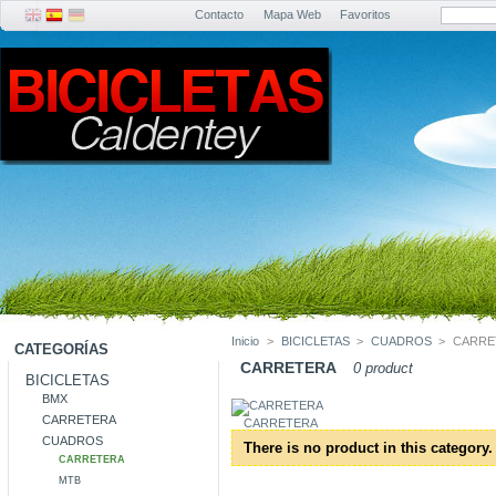
Contacto
Mapa Web
Favoritos
Inicio
>
BICICLETAS
>
CUADROS
>
CARRE
CATEGORÍAS
CARRETERA
0 product
BICICLETAS
BMX
CARRETERA
CARRETERA
CUADROS
There is no product in this category.
CARRETERA
MTB