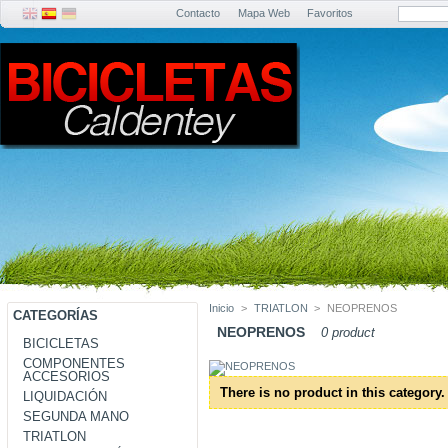
Contacto
Mapa Web
Favoritos
Inicio
>
TRIATLON
>
NEOPRENOS
CATEGORÍAS
NEOPRENOS
0 product
BICICLETAS
COMPONENTES
ACCESORIOS
There is no product in this category.
LIQUIDACIÓN
SEGUNDA MANO
TRIATLON